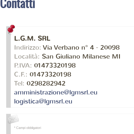
Contatti
L.G.M. SRL
Indirizzo:
Via Verbano n° 4 - 20098
Località:
San Giuliano Milanese
MI
P.IVA:
01473320198
C.F.:
01473320198
Tel:
0298282942
amministrazione@lgmsrl.eu
logistica@lgmsrl.eu
* Campi obbligatori